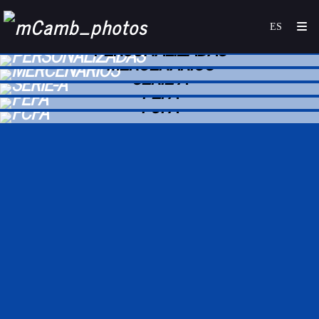
PERSONALIZADAS
MERCENARIOS
SERIE-A
FEFA
FCFA